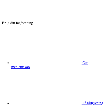
Brug din fagforening
Om
medlemskab
Få rådgivning